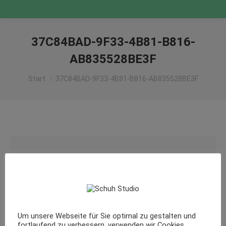
37C84BAD-9F33-4B81-B816-
AB835528BE3F
Sie befinden sich hier:
Start
37C84BAD-9F33-4B81-B816-AB835528BE3F
Um unsere Webseite für Sie optimal zu gestalten und
fortlaufend zu verbessern, verwenden wir Cookies.