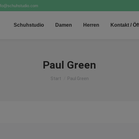
nfo@schuhstudio.com
Schuhstudio
Damen
Herren
Kontakt / Ö
Paul Green
Sie befinden sich hier:
Start
Paul Green