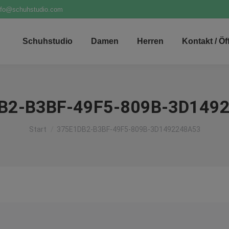
nfo@schuhstudio.com
Schuhstudio
Damen
Herren
Kontakt / Ö
B2-B3BF-49F5-809B-3D149
Sie befinden sich hier:
Start
375E1DB2-B3BF-49F5-809B-3D1492248A53