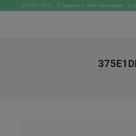
07731 / 72171
Dorfgärten 1, 78244 Gottmadingen
i
375E1D