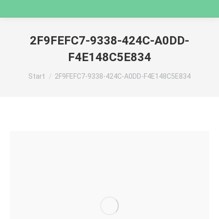
2F9FEFC7-9338-424C-A0DD-
F4E148C5E834
Sie befinden sich hier:
Start
2F9FEFC7-9338-424C-A0DD-F4E148C5E834