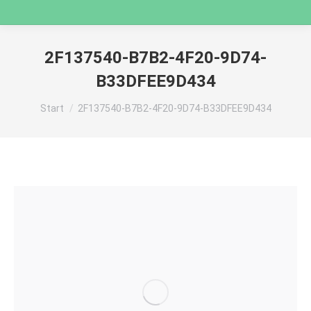
2F137540-B7B2-4F20-9D74-
B33DFEE9D434
Sie befinden sich hier:
Start
2F137540-B7B2-4F20-9D74-B33DFEE9D434