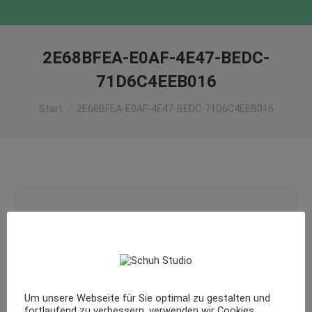
2E68BFEA-E0AF-4E47-BEDC-
71D6C4EEB016
Sie befinden sich hier:
Start
2E68BFEA-E0AF-4E47-BEDC-71D6C4EEB016
Um unsere Webseite für Sie optimal zu gestalten und
fortlaufend zu verbessern, verwenden wir Cookies.