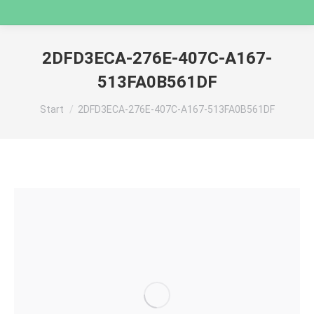
2DFD3ECA-276E-407C-A167-
513FA0B561DF
Sie befinden sich hier:
Start
2DFD3ECA-276E-407C-A167-513FA0B561DF