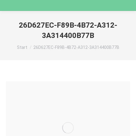
26D627EC-F89B-4B72-A312-
3A314400B77B
Sie befinden sich hier:
Start
26D627EC-F89B-4B72-A312-3A314400B77B