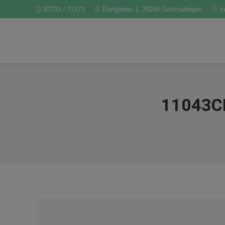
07731 / 72171
Dorfgärten 1, 78244 Gottmadingen
i
11043C