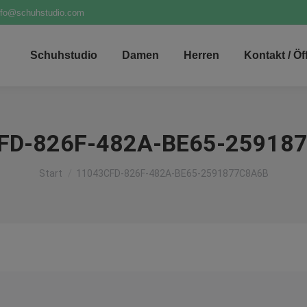
nfo@schuhstudio.com
Schuhstudio
Damen
Herren
Kontakt / Ö
FD-826F-482A-BE65-25918
Sie befinden sich hier:
Start
11043CFD-826F-482A-BE65-2591877C8A6B