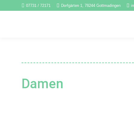
07731 / 72171
Dorfgärten 1, 78244 Gottmadingen
i
Damen