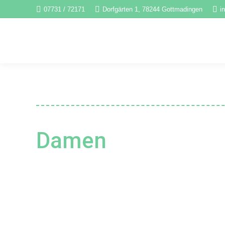
07731 / 72171
Dorfgärten 1, 78244 Gottmadingen
i
Damen