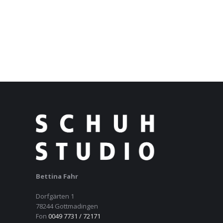
Bettina Fahr
Dorfgärten 1
78244 Gottmadingen
Fon
0049 7731 / 72171